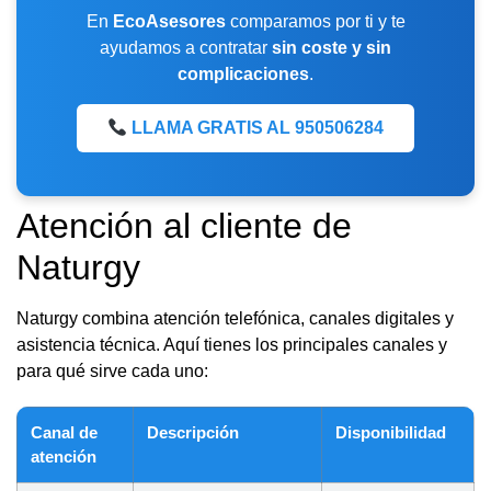
En
EcoAsesores
comparamos por ti y te
ayudamos a contratar
sin coste y sin
complicaciones
.
LLAMA GRATIS AL 950506284
Atención al cliente de
Naturgy
Naturgy combina atención telefónica, canales digitales y
asistencia técnica. Aquí tienes los principales canales y
para qué sirve cada uno:
Canal de
Descripción
Disponibilidad
atención