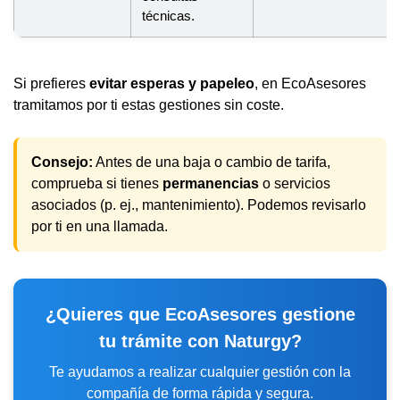
técnicas.
Si prefieres
evitar esperas y papeleo
, en EcoAsesores
tramitamos por ti estas gestiones sin coste.
Consejo:
Antes de una baja o cambio de tarifa,
comprueba si tienes
permanencias
o servicios
asociados (p. ej., mantenimiento). Podemos revisarlo
por ti en una llamada.
¿Quieres que EcoAsesores gestione
tu trámite con Naturgy?
Te ayudamos a realizar cualquier gestión con la
compañía de forma rápida y segura.