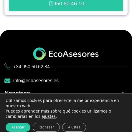
950 50 46 10
+34 950 50 62 84
info@ecoasesores.es
Nosotros
Alarmas
Ecoasesores
Utilizamos cookies para ofrecerte la mejor experiencia en
Energía
Alarmas para pisos
nuestra web.
Telefonía + Fibra
Puedes aprender más sobre qué cookies utilizamos o
Tarifas luz baratas
Contacto
Placas solares
cambiarlas en los
ajustes
.
Mejores tarifas internet
Alarmas para chalets
Precio paneles solares
Bono social luz
Blog
Aviso Legal
Política de Cookies
Copyright ©2026 Eco Asesores.
+ Info
Contactar
Aceptar
Rechazar
Ajustes
Mejores tarifas móvil
Alarmas para negocios
Política de Privacidad
Todos los derechos reservados