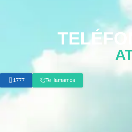
TELÉFON
A
1777
Te llamamos