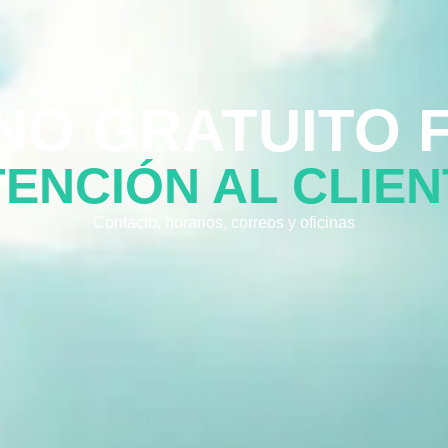
O GRATUITO F
TENCIÓN AL CLIEN
Contacto, horarios, correos y oficinas