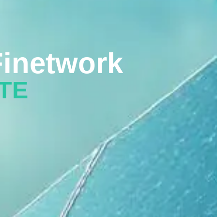
inetwork
TE